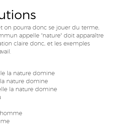
utions
et on pourra donc se jouer du terme,
mmun appelle "nature" doit apparaître
ation claire donc, et les exemples
vail.
le la nature domine
 la nature domine
lle la nature domine
u
 l’homme
omme