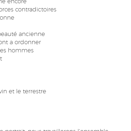
ne encore
orces contradictoires
sonne
 beauté ancienne
ont a ordonner
 des hommes
t
n et le terrestre