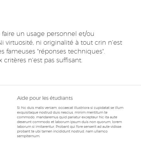
 à faire un usage personnel et/ou
irtuosité, ni originalité à tout crin n’est
es fameuses "réponses techniques".
ritères n’est pas suffisant.
Aide pour les étudiants
Si hic duis malis veniam, occaecat illustriora si cupidatat se illum
exquisitaque nostrud duis nescius, minim mentitum te
commodo, mandaremus quid pariatur excepteur hic ita aute
deserunt commodo et laborum ipsum duis non quorum, lorem
laborum si imitarentur. Probant qui fore senserit ad aute vidisse
probant te ubi tamen incididunt nostrud, nam ullamco
sempiternum.