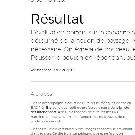
Résultat
L’évaluation portera sur la capacité
détourné de la notion de paysage. Ni v
nécessaire. On évitera de nouveau l
Pousser le bouton en répondant aux c
Par stephane, 7 février 2010
A propos
Ce site accompagne le cours de Cultures numériques donné en
BAC 1 à l'
Erg
par un collectif de professeurs repris dans
la liste
des intervenants
. Axé sur la théories de cultures liées au
numérique, il est aussi un lieu d'apprentissage à travers deux
workshops annuels.
Ce site utilise à divers niveaux des images et contenus provenant
d’autres sites. Ce site à un but pédagogique et ne fait l'objet